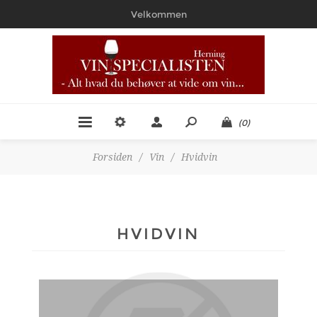
Velkommen
(0)
Forsiden
/
Vin
/
Hvidvin
HVIDVIN